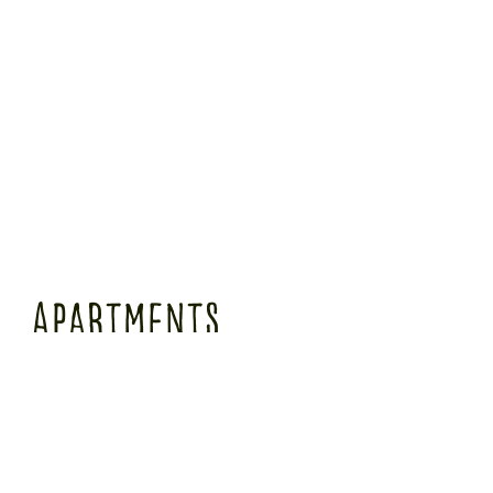
apartments
Unsere insgesamt 10 Langzeitapartments auf Zeit in München verfügen allesamt über
eine Küchenzeile mit partiellem Blick in unseren idyllischen Garten. Die großen
Badezimmer sind mit Dusche, Föhn und reichlich Platz ausgestattet. Diese Zimmer