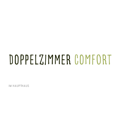
Doppelzimmer
comfort
IM HAUPTHAUS
Unsere 29 m² großen Doppelzimmer Classic Plus im Hauptgebäude bieten ein
Doppelbett (1,60 m x 2,00 m) und ein Duschbad. Alle Zimmer sind mit Sofa (für 3
Personen) und Schreibtisch ausgestattet.